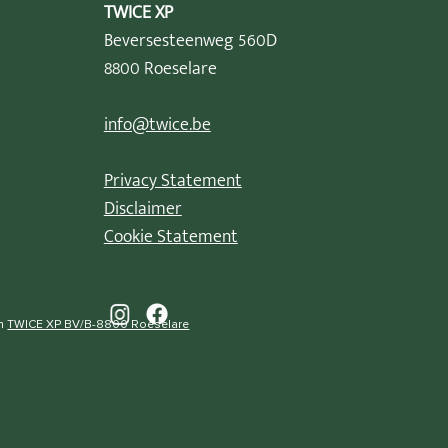
TWICE XP
Beversesteenweg 560D
8800 Roeselare
info@twice.be
Privacy Statement
Disclaimer
Cookie Statement
an
TWICE XP BV/B-8800 Roeselare