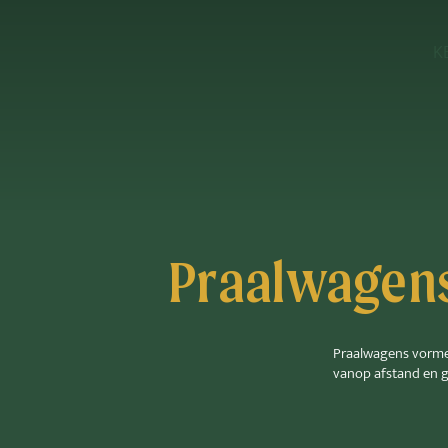
K
Praalwagens
Praalwagens vormen
vanop afstand en g