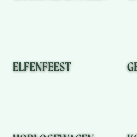
KLIK HIER
ELFENFEEST
G
KLIK HIER