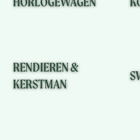
HORLOGEWAGEN
K
KLIK HIER
RENDIEREN &
S
KERSTMAN
KLIK HIER