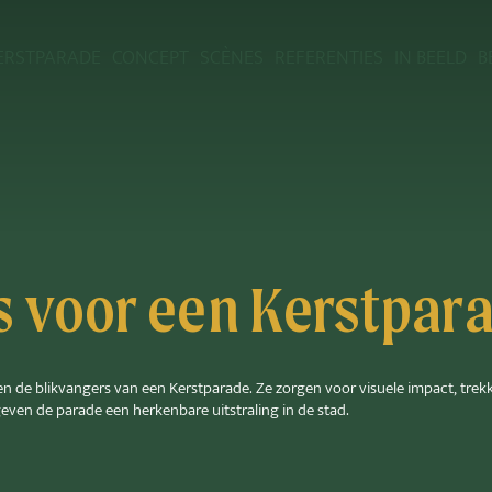
ERSTPARADE
CONCEPT
SCÈNES
REFERENTIES
IN BEELD
B
 voor een Kerstpar
 de blikvangers van een Kerstparade. Ze zorgen voor visuele impact, tre
even de parade een herkenbare uitstraling in de stad.