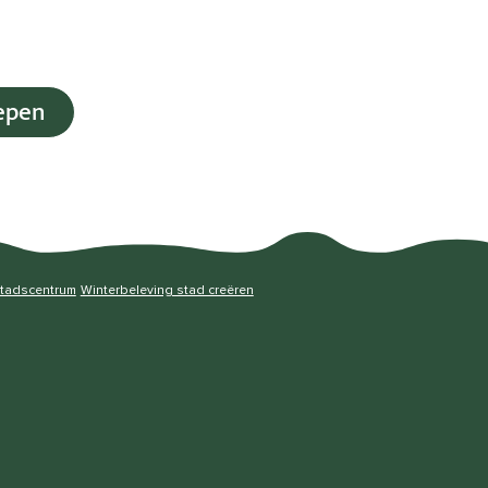
epen
stadscentrum
Winterbeleving stad creëren