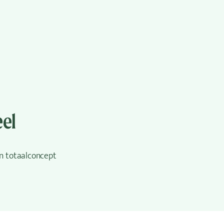
eel
en totaalconcept