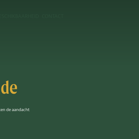
ESCHIKBAARHEID
CONTACT
ade
kken de aandacht