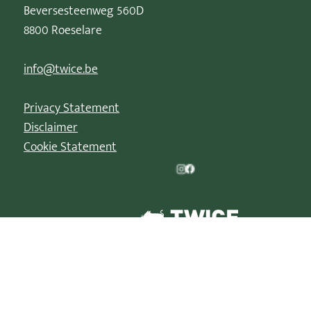
Beversesteenweg 560D
8800 Roeselare
info@twice.be
Privacy Statement
Disclaimer
Cookie Statement
© 2026 | Kerstparade is een geregistreerd handelsmerk van
TWICE XP BV/B