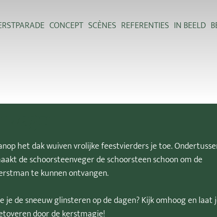
ERSTPARADE
CONCEPT
SCÈNES
REFERENTIES
IN BEELD
B
nwagen
anop het dak wuiven vrolijke feestvierders je toe. Ondertusse
aakt de schoorsteenveger de schoorsteen schoon om de
erstman te kunnen ontvangen.
ie je de sneeuw glinsteren op de dagen? Kijk omhoog en laat 
etoveren door de kerstmagie!