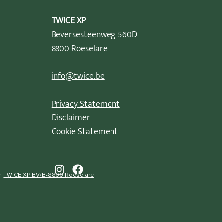
TWICE XP
Beversesteenweg 560D
8800 Roeselare
info@twice.be
Privacy Statement
Disclaimer
Cookie Statement
an
TWICE XP BV/B-8800 Roeselare