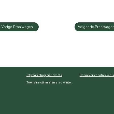
Volgende Praalwage
Vorige Praalwagen
Citymarketing met events
Bezoekers aantrekken 
Toerisme stimuleren stad winter