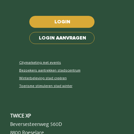
LOGIN
LOGIN AANVRAGEN
Citymarketing met events
Bezoekers aantrekken stadscentrum
Winterbeleving stad creëren
Toerisme stimuleren stad winter
TWICE XP
Beversesteenweg 560D
8800 Roeselare