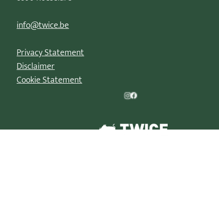
info@twice.be
Privacy Statement
Disclaimer
Cookie Statement
© 2026 | Kerstparade is een geregistreerd handelsmerk van
TWICE XP BV/B