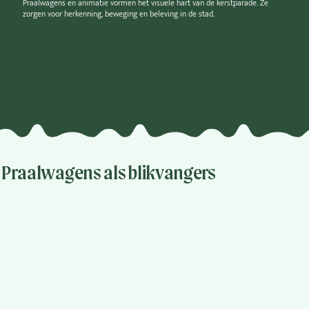
Praalwagens en animatie vormen het visuele hart van de kerstparade. Ze
zorgen voor herkenning, beweging en beleving in de stad.
Praalwagens als blikvangers