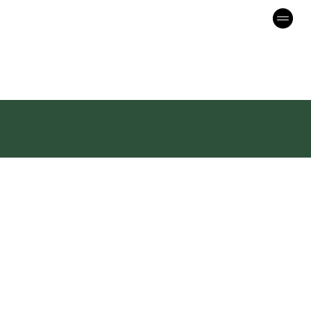
Bezoekers aantrekken
stadscentrum
Toerisme
stimuleren in de
stad tijdens de
winter
De winterperiode
biedt kansen om
extra bezoekers
aan te trekken naar