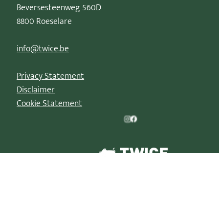
Beversesteenweg 560D
8800 Roeselare
info@twice.be
Privacy Statement
Disclaimer
Cookie Statement
© 2026 | Kerstparade is een geregistreerd handelsmerk van
TWICE XP BV/B