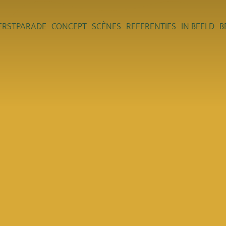
ERSTPARADE
CONCEPT
SCÈNES
REFERENTIES
IN BEELD
B