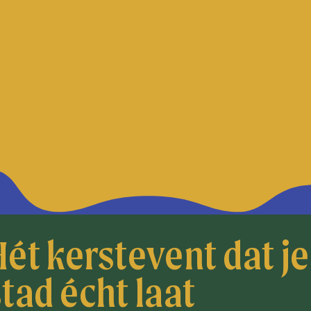
Hét kerstevent dat je
stad écht laat