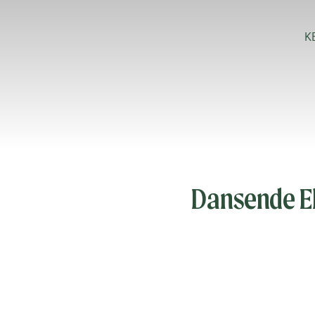
K
Dansende El
Animatie
Stap in een wereld va
sierlijke pirouettes to
blijdschap en brengen