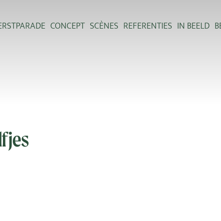
ERSTPARADE
CONCEPT
SCÈNES
REFERENTIES
IN BEELD
B
fjes
n magie met de dansende elfjes die de straten laten meeswing
t vrolijke sprongetjes: deze elfjes zitten boordevol energie. Z
 ongetwijfeld een glimlach op jouw gezicht.