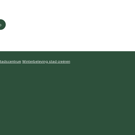
p
stadscentrum
Winterbeleving stad creëren