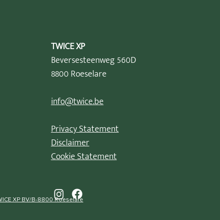
TWICE XP
Beversesteenweg 560D
8800 Roeselare
info@twice.be
Privacy Statement
Disclaimer
Cookie Statement
WICE XP BV/B-8800 Roeselare