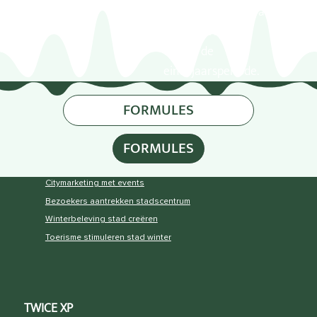
en zorgt voor extra
zichtbaarheid
tijdens de
eindejaarsperiode.
FORMULES
FORMULES
Citymarketing met events
Bezoekers aantrekken stadscentrum
Winterbeleving stad creëren
Toerisme stimuleren stad winter
TWICE XP