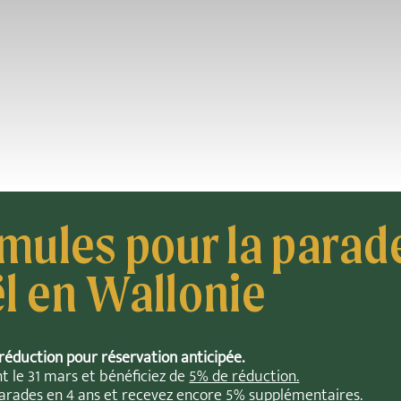
mules pour la parad
l en Wallonie
 réduction pour réservation anticipée.
t le 31 mars et bénéficiez de
5% de réduction.
arades en 4 ans et recevez encore
5% supplémentaires.