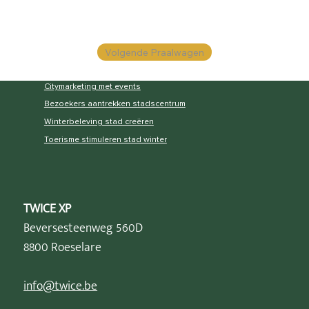
Volgende Praalwagen
Citymarketing met events
Bezoekers aantrekken stadscentrum
Winterbeleving stad creëren
Toerisme stimuleren stad winter
TWICE XP
Beversesteenweg 560D
8800 Roeselare
info@twice.be