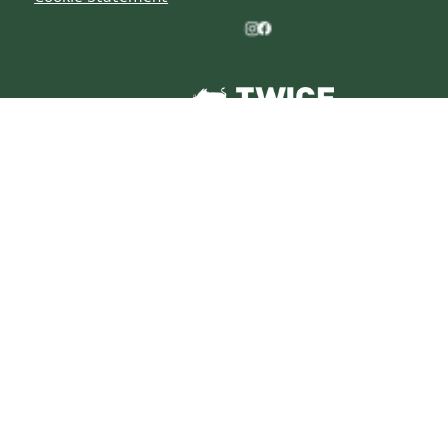
© 2026 | La Parade de Noël est une marque déposée de
TWICE XP BV/B-88