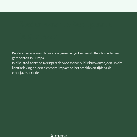
Steden waar de Kerstparade
te gast was
De Kerstparade was de voorbije jaren te gast in verschillende steden en
gemeenten in Europa.
In elke stad zorgt de Kerstparade voor sterke publieksopkomst, een unieke
kerstbeleving en een zichtbare impact op het stadsleven tijdens de
eindejaarsperiode.
Almere