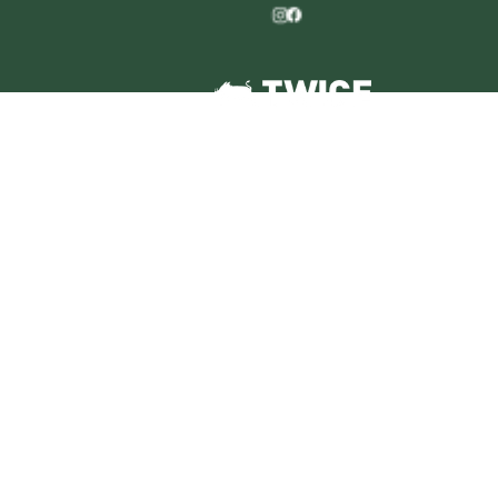
© 2026 | La Parade de Noël est une marque déposée de
TWICE XP BV/B-88