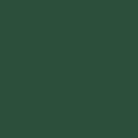
Een kerstparade laat je stad echt tot leven komen
tijdens de eindejaarsperiode. Het brengt mensen
samen en creëert een unieke sfeer in het hart van
de stad.
• Meer bezoekers tijdens de kerstperiode
• Extra dynamiek voor horeca en retail
• Sterkere uitstraling van de stad
• Verbinding tussen inwoners