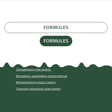
FORMULES
FORMULES
Citymarketing met events
Bezoekers aantrekken stadscentrum
Winterbeleving stad creëren
Toerisme stimuleren stad winter