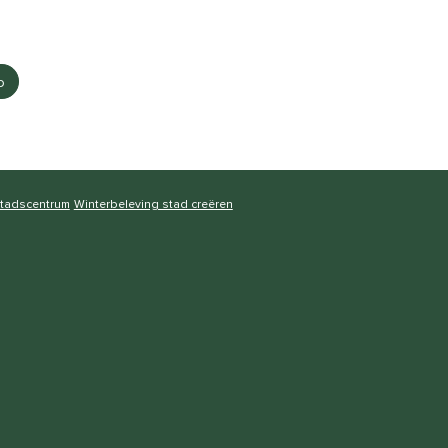
p
stadscentrum
Winterbeleving stad creëren