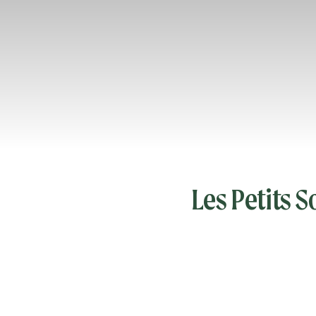
Les Petits S
Animation
Marche 1, 2, 3, 4 ! Et 
héroïque, ils défilent 
être recevras-tu un so