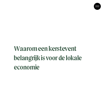
Waarom een kerstevent
belangrijk is voor de lokale
economie
De economische impact van een kerstevent: meer
dan alleen sfeer
Een kerstevent wordt vaak gezien als een
gezellig sfeermoment in de stad. Denk aan
lichtjes, muziek en warme drankjes. Maar de
impact van zo’n event gaat een stuk verder