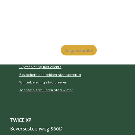
de echte kracht zit in de
combinatie
: wie
inzet op een breder programma en spreiding
van activiteiten, haalt het maximale
rendement uit de kerstperiode.
Volgend artikel
Citymarketing met events
Bezoekers aantrekken stadscentrum
Winterbeleving stad creëren
Toerisme stimuleren stad winter
TWICE XP
Beversesteenweg 560D